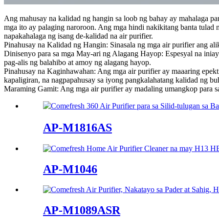
Ang mahusay na kalidad ng hangin sa loob ng bahay ay mahalaga para 
mga ito ay palaging naroroon. Ang mga hindi nakikitang banta tulad
napakahalaga ng isang de-kalidad na air purifier.
Pinahusay na Kalidad ng Hangin: Sinasala ng mga air purifier ang ali
Dinisenyo para sa mga May-ari ng Alagang Hayop: Espesyal na in
pag-alis ng balahibo at amoy ng alagang hayop.
Pinahusay na Kaginhawahan: Ang mga air purifier ay maaaring epekti
kapaligiran, na nagpapahusay sa iyong pangkalahatang kalidad ng bu
Maraming Gamit: Ang mga air purifier ay madaling umangkop para sa s
AP-M1816AS
AP-M1046
AP-M1089ASR