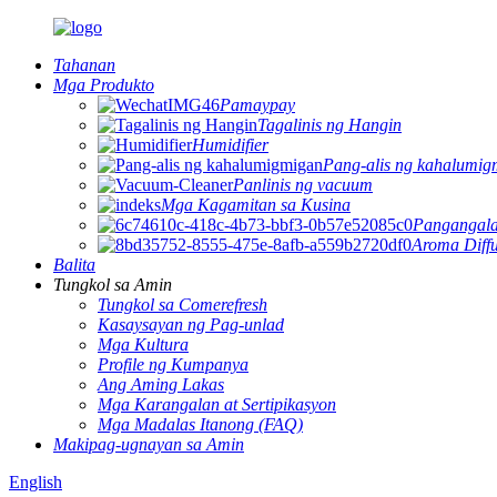
Tahanan
Mga Produkto
Pamaypay
Tagalinis ng Hangin
Humidifier
Pang-alis ng kahalumig
Panlinis ng vacuum
Mga Kagamitan sa Kusina
Pangangala
Aroma Diffu
Balita
Tungkol sa Amin
Tungkol sa Comerefresh
Kasaysayan ng Pag-unlad
Mga Kultura
Profile ng Kumpanya
Ang Aming Lakas
Mga Karangalan at Sertipikasyon
Mga Madalas Itanong (FAQ)
Makipag-ugnayan sa Amin
English