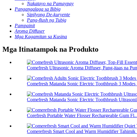
Nakatayo na Pamaypay
Pangangalaga sa Bibig
Sipilyong De-kuryente
Pang-flush ng Tubig
Pampainit
Aroma Diffuser
Mga Kagamitan sa Kusina
Mga Itinatampok na Produkto
Comefresh Ultrasonic Aroma Diffuser, Pang-itaas na Pun
Comefresh Matanda Sonic Electric Toothbrush 3 Modes 3
Comefresh Matanda Sonic Electric Toothbrush Ultrasonik
Corefresh Portable Water Flosser Rechargeable Gum Fl..
Comerefresh Smart Cool and Warm Humidifier Tahimik na