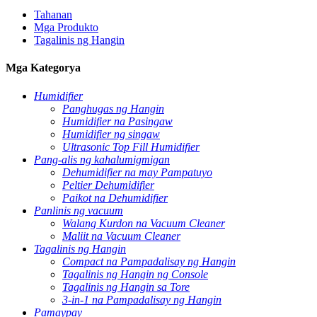
Tahanan
Mga Produkto
Tagalinis ng Hangin
Mga Kategorya
Humidifier
Panghugas ng Hangin
Humidifier na Pasingaw
Humidifier ng singaw
Ultrasonic Top Fill Humidifier
Pang-alis ng kahalumigmigan
Dehumidifier na may Pampatuyo
Peltier Dehumidifier
Paikot na Dehumidifier
Panlinis ng vacuum
Walang Kurdon na Vacuum Cleaner
Maliit na Vacuum Cleaner
Tagalinis ng Hangin
Compact na Pampadalisay ng Hangin
Tagalinis ng Hangin ng Console
Tagalinis ng Hangin sa Tore
3-in-1 na Pampadalisay ng Hangin
Pamaypay