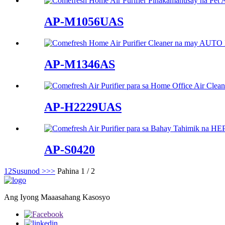
AP-M1056UAS
AP-M1346AS
AP-H2229UAS
AP-S0420
1
2
Susunod >
>>
Pahina 1 / 2
Ang Iyong Maaasahang Kasosyo