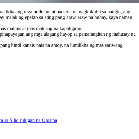
kikita ang mga pollutant at bacteria na nagkukubli sa hangin, ang
 may malaking epekto sa ating pang-araw-araw na buhay, kaya naman
mas malinis at mas malusog na kapaligiran.
 pinapayagan ang mga alagang hayop sa pamamagitan ng mahusay na
pang hindi kanais-nais na amoy, na lumilikha ng mas sariwang