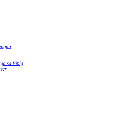
migan
ga sa Bibig
ser