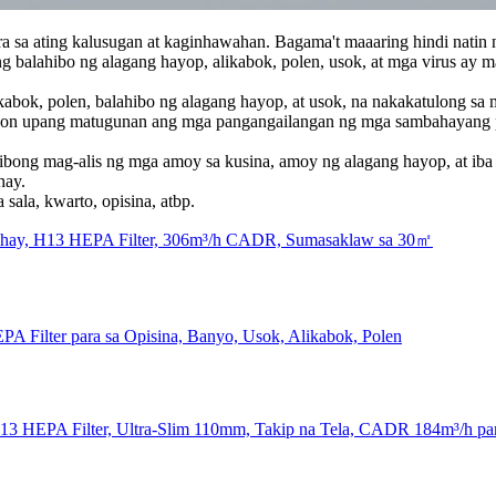
sa ating kalusugan at kaginhawahan. Bagama't maaaring hindi natin na
 ng balahibo ng alagang hayop, alikabok, polen, usok, at mga virus ay
kabok, polen, balahibo ng alagang hayop, at usok, na nakakatulong sa 
iayon upang matugunan ang mga pangangailangan ng mga sambahayang
bong mag-alis ng mga amoy sa kusina, amoy ng alagang hayop, at iba 
hay.
ala, kwarto, opisina, atbp.