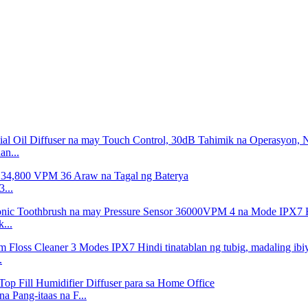
an...
...
...
.
 Pang-itaas na F...