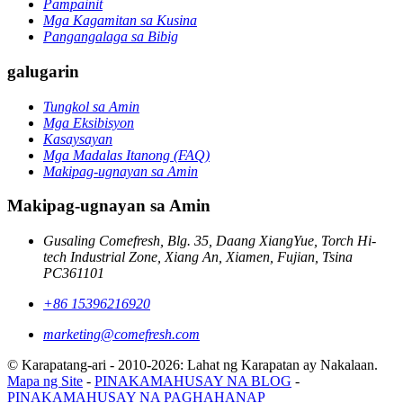
Pampainit
Mga Kagamitan sa Kusina
Pangangalaga sa Bibig
galugarin
Tungkol sa Amin
Mga Eksibisyon
Kasaysayan
Mga Madalas Itanong (FAQ)
Makipag-ugnayan sa Amin
Makipag-ugnayan sa Amin
Gusaling Comefresh, Blg. 35, Daang XiangYue, Torch Hi-
tech Industrial Zone, Xiang An, Xiamen, Fujian, Tsina
PC361101
+86 15396216920
marketing@comefresh.com
© Karapatang-ari - 2010-2026: Lahat ng Karapatan ay Nakalaan.
Mapa ng Site
-
PINAKAMAHUSAY NA BLOG
-
PINAKAMAHUSAY NA PAGHAHANAP