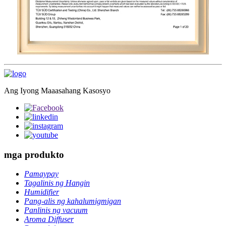
Ang Iyong Maaasahang Kasosyo
mga produkto
Pamaypay
Tagalinis ng Hangin
Humidifier
Pang-alis ng kahalumigmigan
Panlinis ng vacuum
Aroma Diffuser