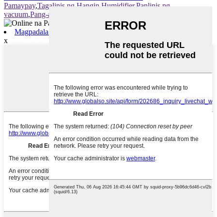
Pamaypay
,
Tagalinis ng Hangin
,
Humidifier
,
Panlinis ng
vacuum
,
Pang-alis ng kahalumigmigan
Magpadala ng Email
x