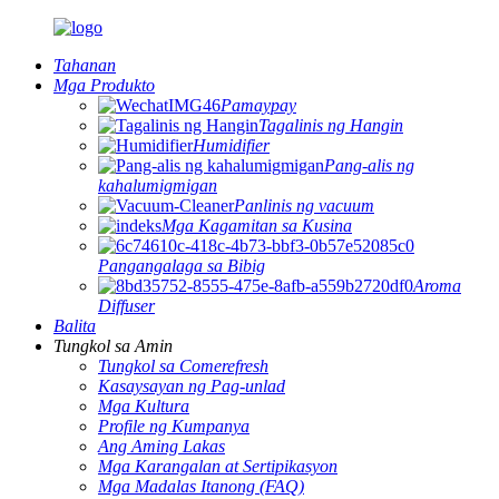
Tahanan
Mga Produkto
Pamaypay
Tagalinis ng Hangin
Humidifier
Pang-alis ng
kahalumigmigan
Panlinis ng vacuum
Mga Kagamitan sa Kusina
Pangangalaga sa Bibig
Aroma
Diffuser
Balita
Tungkol sa Amin
Tungkol sa Comerefresh
Kasaysayan ng Pag-unlad
Mga Kultura
Profile ng Kumpanya
Ang Aming Lakas
Mga Karangalan at Sertipikasyon
Mga Madalas Itanong (FAQ)